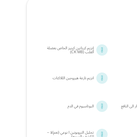
إنزيم كرياتين كينيز الخاص بعضلة
القلب (CK MB)
انزيم نازعة هيروجين الللاكتات
 الى النافع
البوتاسيوم في الدم
تحليل التروبونين I نوعي (نعم/لا –
للكشف السريع)