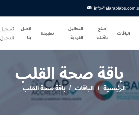
info@alarablabs.com.
تسجيل
إصنع
التحاليل
اتصل
الباقات
تطبيقنا
الدخول
باقتك
الفردية
بنا
باقة صحة القلب
الرئيسية
الباقات
باقة صحة القلب