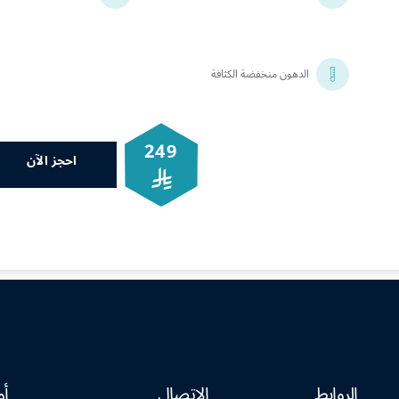
الدهون منخفضة الكثافة
249
احجز الآن
الروابط
الإتصال
أو