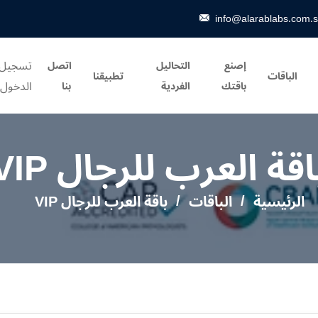
info@alarablabs.com.
تسجيل
إصنع
التحاليل
اتصل
الباقات
تطبيقنا
الدخول
باقتك
الفردية
بنا
اقة العرب للرجال VIP
الرئيسية
الباقات
باقة العرب للرجال VIP