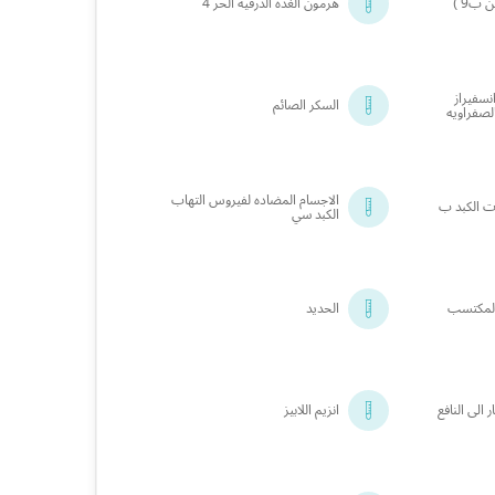
ب9 )
هرمون الغدة الدرقية الحر 4
نسفيراز
السكر الصائم
لصفراويه
الاجسام المضاده لفيروس التهاب
ت الكبد ب
الكبد سي
المكتسب
الحديد
 الى النافع
انزيم اللابيز