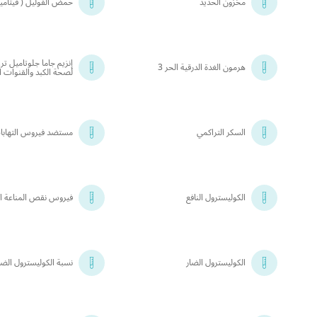
مخزون الحديد
حمض الفوليل ( فيتامين 
إنزيم جاما جلوتاميل ترا
هرمون الغدة الدرقية الحر 3
لصحة الكبد والقنوات ا
السكر التراكمي
مستضد فيروس التهابا
الكوليسترول النافع
فيروس نقص المناعة 
الكوليسترول الضار
نسبة الكوليسترول الضار